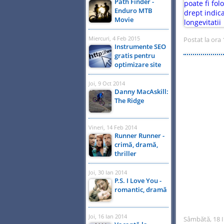
Path Finder -
Enduro MTB
Movie
Miercuri, 4 Feb 2015
Postat la ora 
Instrumente SEO
gratis pentru
optimizare site
Joi, 9 Oct 2014
Danny MacAskill:
The Ridge
Vineri, 14 Feb 2014
Runner Runner -
crimă, dramă,
thriller
Joi, 30 Ian 2014
P.S. I Love You -
romantic, dramă
Joi, 16 Ian 2014
Sâmbătă, 18 I