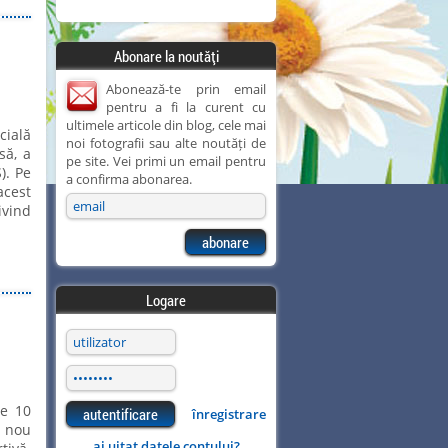
Abonare la noutăți
Abonează-te prin email
pentru a fi la curent cu
ultimele articole din blog, cele mai
cială
noi fotografii sau alte noutăți de
să, a
pe site. Vei primi un email pentru
). Pe
a confirma abonarea.
acest
ivind
Logare
de 10
înregistrare
n nou
ai uitat datele contului?