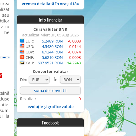
nirea
vremea detaliată în orașul tău
lizat
e sau
Info financiar
ților
iv cu
Curs valutar BNR
ă The
actualizat Miercuri, 05 Aug 2026
EUR:
5.2489 RON
-0.0008
USD:
4.5480 RON
-0.0144
GBP:
6.1244 RON
-0.0074
CHF:
5.6210 RON
-0.0093
XAU:
607.9521 RON
+14.2243
Convertor valutar
ă
Din:
În:
eină
oduse
Rezultat:
0
ație.
evoluție și grafice valute
nsum,
ui la
Facebook