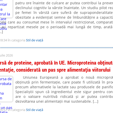
patru ore înainte de culcare ar putea contribui la preve
declinului cognitiv la vârste înaintate. Un studiu pilot rea
pe femei în vârstă care suferă de supraponderalitat
obezitate a evidențiat semne de îmbunătățire a capacită
cele care au consumat mese în intervalul restricționat, comparat
și-au repartizat mesele pe o perioadă mai lungă de timp, arat
.]
18:34 în categoria
Stil de viață
ulie 2026
rsă de proteine, aprobată în UE. Microproteina obținut
entație, considerată un pas spre alimentația viitorului
Uniunea Europeană a aprobat o nouă microprot
obținută prin fermentație, care poate fi utilizată în pr
precum alternativele la lactate sau produsele de panific
Specialiștii spun că ingredientul este sigur pentru co
are o valoare nutritivă ridicată și ar putea contrib
dezvoltarea unei alimentații mai sustenabile. [...]
16:57 în categoria
Stil de viață