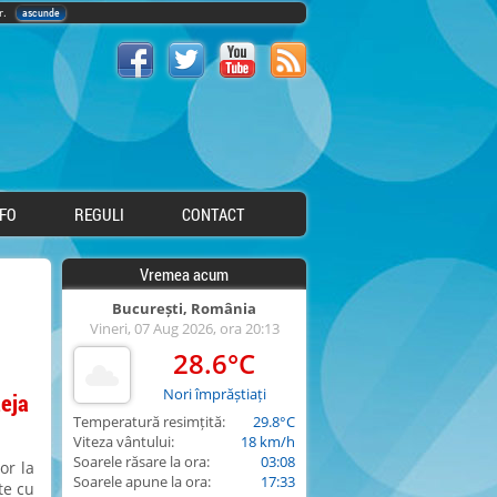
lor.
ascunde
NFO
REGULI
CONTACT
Vremea acum
București, România
Vineri, 07 Aug 2026, ora 20:13
28.6°C
Nori împrăștiați
teja
Temperatură resimțită:
29.8°C
Viteza vântului:
18 km/h
Soarele răsare la ora:
03:08
or la
Soarele apune la ora:
17:33
te cu