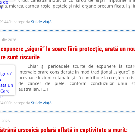
crud, cafeaua îndulcită cu sirop de arţar, fripturile im
ia, mierea, carnea roşie, peştele şi nici organe precum ficatul şi 
09:44 în categoria
Stil de viață
Iulie 2026
 expunere „sigură” la soare fără protecție, arată un no
re sunt riscurile
Chiar şi perioadele scurte de expunere la soar
intervale orare considerate în mod tradiţional „sigure”, p
provoace leziuni cutanate şi să contribuie la creşterea ris
de cancer de piele, conform concluziilor unui st
australian. [...]
04:00 în categoria
Stil de viață
e 2026
ătrână ursoaică polară aflată în captivitate a murit: