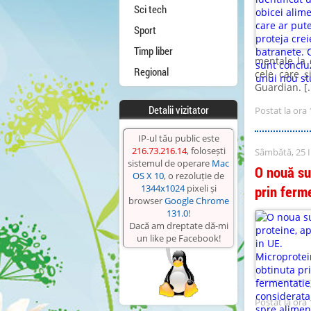
Sci tech
Sport
Timp liber
mentale la 
Regional
cele care 
Guardian. [..
Detalii vizitator
Postat la ora 
IP-ul tău public este
216.73.216.14
, folosești
Sâmbătă, 25 I
sistemul de operare
Mac
O nouă su
OS X 10
, o rezoluție de
1344x1024
pixeli și
prin ferm
browser
Google Chrome
131.0
!
Dacă am dreptate dă-mi
un like pe Facebook!
Postat la ora 