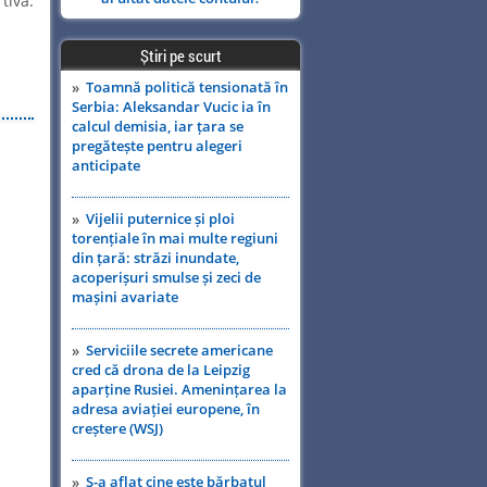
tivă.
Știri pe scurt
»
Toamnă politică tensionată în
Serbia: Aleksandar Vucic ia în
calcul demisia, iar țara se
pregătește pentru alegeri
anticipate
»
Vijelii puternice și ploi
torențiale în mai multe regiuni
din țară: străzi inundate,
acoperișuri smulse și zeci de
mașini avariate
»
Serviciile secrete americane
cred că drona de la Leipzig
aparține Rusiei. Amenințarea la
adresa aviației europene, în
creștere (WSJ)
»
S-a aflat cine este bărbatul