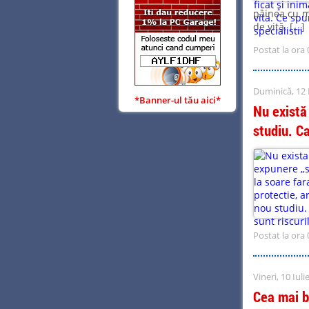
pâinea cu ma
de vită. [...]
Postat la ora 
Duminică, 12 
*Banner-ul tău aici*
Nu există
studiu. Ca
Postat la ora 
Vineri, 10 Iuli
Cea mai b