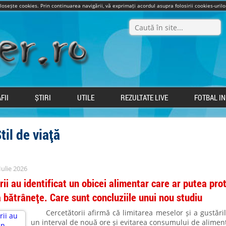
olosește cookies. Prin continuarea navigării, vă exprimați acordul asupra folosirii cookies-uri
FII
ȘTIRI
UTILE
REZULTATE LIVE
FOTBAL I
Stil de viață
Iulie 2026
ii au identificat un obicei alimentar care ar putea pro
a bătrânețe. Care sunt concluziile unui nou studiu
Cercetătorii afirmă că limitarea meselor și a gustăril
un interval de nouă ore și evitarea consumului de alimen