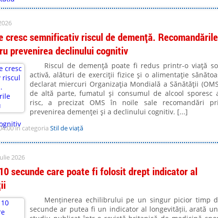
 2026
re cresc semnificativ riscul de demență. Recomandările
u prevenirea declinului cognitiv
Riscul de demenţă poate fi redus printr-o viaţă so
activă, alături de exerciţii fizice şi o alimentaţie sănătoa
declarat miercuri Organizaţia Mondială a Sănătăţii (OMS
de altă parte, fumatul şi consumul de alcool sporesc 
risc, a precizat OMS în noile sale recomandări pr
prevenirea demenţei şi a declinului cognitiv. [...]
04:00 în categoria
Stil de viață
ulie 2026
10 secunde care poate fi folosit drept indicator al
ii
Menținerea echilibrului pe un singur picior timp 
secunde ar putea fi un indicator al longevității, arată u