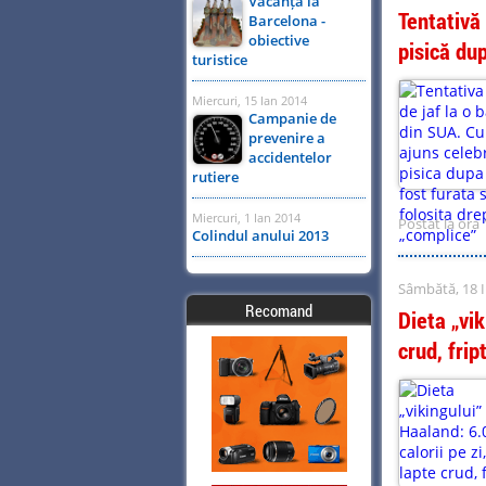
Vacanță la
Tentativă
Barcelona -
obiective
pisică dup
turistice
Miercuri, 15 Ian 2014
Campanie de
prevenire a
accidentelor
rutiere
Miercuri, 1 Ian 2014
Postat la ora 
Colindul anului 2013
Sâmbătă, 18 I
Recomand
Dieta „vik
crud, frip