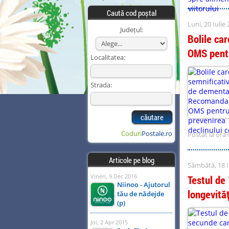
Caută cod poștal
Luni, 20 Iulie
Județul:
Bolile ca
OMS pentr
Localitatea:
Strada:
Coduri
Postale.ro
Postat la ora 
Articole pe blog
Sâmbătă, 18 I
Vineri, 9 Dec 2016
Testul de 
Niinoo - Ajutorul
longevităț
tău de nădejde
(p)
Joi, 2 Apr 2015