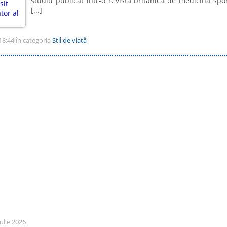
studiu publicat într-o revistă britanică de medicină spor
[...]
18:44 în categoria
Stil de viață
ulie 2026