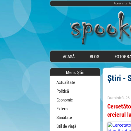
Acest site f
ACASĂ
BLOG
FOTOGRA
Meniu Știri
Știri - 
Actualitate
Politică
Duminică, 26 
Economie
Cercetător
Extern
creierul l
Sănătate
Stil de viață