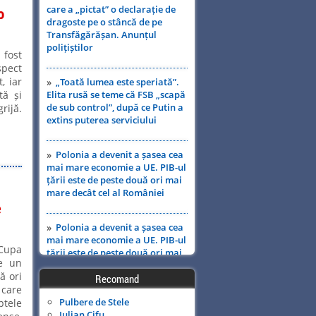
care a „pictat” o declarație de
o
dragoste pe o stâncă de pe
Transfăgărășan. Anunțul
polițiștilor
 fost
spect
, iar
»
„Toată lumea este speriată”.
tă și
Elita rusă se teme că FSB „scapă
de sub control”, după ce Putin a
rijă.
extins puterea serviciului
»
Polonia a devenit a șasea cea
mai mare economie a UE. PIB-ul
țării este de peste două ori mai
mare decât cel al României
e
»
Polonia a devenit a șasea cea
mai mare economie a UE. PIB-ul
Cupa
țării este de peste două ori mai
re un
mare decât cel al României
ă ori
Recomand
 care
»
Scufundarea barjelor pentru
Pulbere de Stele
ptele
devierea apei spre Cernavodă
Iulian Cifu