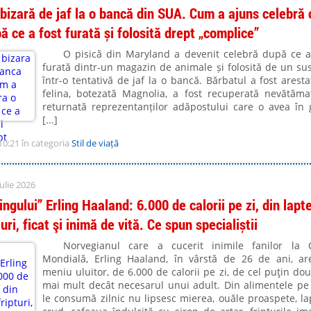
 bizară de jaf la o bancă din SUA. Cum a ajuns celebră 
ă ce a fost furată și folosită drept „complice”
O pisică din Maryland a devenit celebră după ce a
furată dintr-un magazin de animale și folosită de un su
într-o tentativă de jaf la o bancă. Bărbatul a fost arestat
felina, botezată Magnolia, a fost recuperată nevătăma
returnată reprezentanților adăpostului care o avea în g
[...]
10:21 în categoria
Stil de viață
ulie 2026
ingului” Erling Haaland: 6.000 de calorii pe zi, din lapt
turi, ficat şi inimă de vită. Ce spun specialiștii
Norvegianul care a cucerit inimile fanilor la 
Mondială, Erling Haaland, în vârstă de 26 de ani, a
meniu uluitor, de 6.000 de calorii pe zi, de cel puţin dou
mai mult decât necesarul unui adult. Din alimentele pe
le consumă zilnic nu lipsesc mierea, ouăle proaspete, la