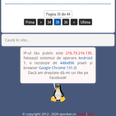
Pagina 35 din 44
Prima
«
34
35
36
»
Ultima
IP-ul tău public este
216.73.216.135
,
folosești sistemul de operare
Android
1
, o rezoluție de
448x896
pixeli și
browser
Google Chrome 131.0
!
Dacă am dreptate dă-mi un like pe
Facebook!
© copyright 2012 - 2026 spooker.ro
mobil
|
web