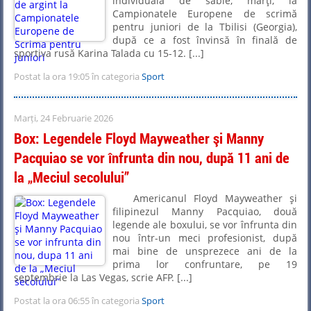
individuală de sabie, marţi, la
Campionatele Europene de scrimă
pentru juniori de la Tbilisi (Georgia),
după ce a fost învinsă în finală de
sportiva rusă Karina Talada cu 15-12. [...]
Postat la ora 19:05 în categoria
Sport
Marți, 24 Februarie 2026
Box: Legendele Floyd Mayweather şi Manny
Pacquiao se vor înfrunta din nou, după 11 ani de
la „Meciul secolului”
Americanul Floyd Mayweather şi
filipinezul Manny Pacquiao, două
legende ale boxului, se vor înfrunta din
nou într-un meci profesionist, după
mai bine de unsprezece ani de la
prima lor confruntare, pe 19
septembrie la Las Vegas, scrie AFP. [...]
Postat la ora 06:55 în categoria
Sport