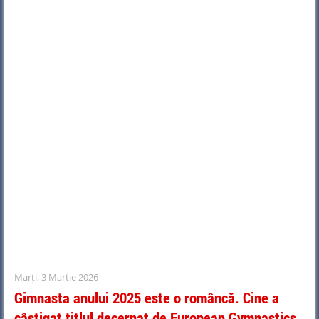
Marți, 3 Martie 2026
Gimnasta anului 2025 este o româncă. Cine a
câștigat titlul decernat de European Gymnastics