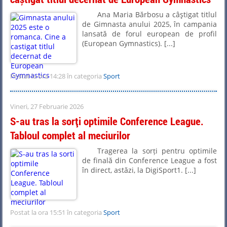
Ana Maria Bărbosu a câştigat titlul
de Gimnasta anului 2025, în campania
lansată de forul european de profil
(European Gymnastics). [...]
Postat la ora 14:28 în categoria
Sport
Vineri, 27 Februarie 2026
S-au tras la sorți optimile Conference League.
Tabloul complet al meciurilor
Tragerea la sorți pentru optimile
de finală din Conference League a fost
în direct, astăzi, la DigiSport1. [...]
Postat la ora 15:51 în categoria
Sport