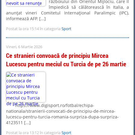
războiului din Orientul Mijlociu, care îl
împiedică să călătorească în Italia, a
anunţat vineri Comitetul Internaţional Paralimpic (IPC),
informează AFP. [...]
Postat la ora 15:14 în categoria
Sport
Vineri, 6 Martie 2026
Ce stranieri convoacă de principiu Mircea
Lucescu pentru meciul cu Turcia de pe 26 martie
https://www.digisport.ro/fotbal/echipa-
nationala/stranierii-convocati-de-principiu-de-mircea-
lucescu-pentru-turcia-romania-surpriza-dupa-surpriza-
4123511 [...]
Postat la ora 13:12 în categoria
Sport