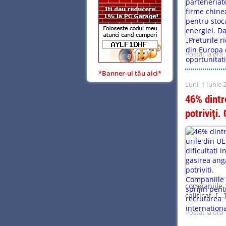
Postat la ora 
*Banner-ul tău aici*
Luni, 1 Iunie 
46% dintre
potriviți.
companiile 
calificat. [...
Postat la ora 