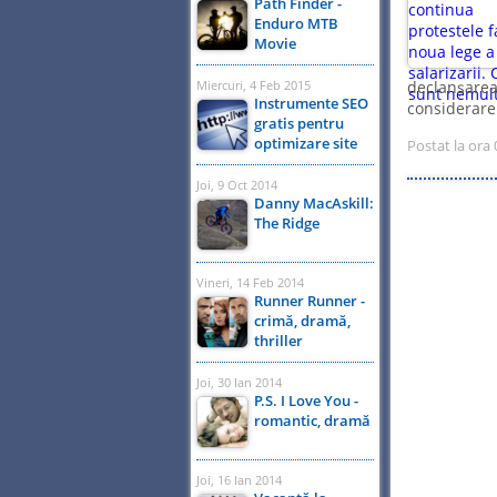
Path Finder -
Enduro MTB
Movie
Miercuri, 4 Feb 2015
declanșarea 
Instrumente SEO
considerare. 
gratis pentru
optimizare site
Postat la ora 
Joi, 9 Oct 2014
Danny MacAskill:
The Ridge
Vineri, 14 Feb 2014
Runner Runner -
crimă, dramă,
thriller
Joi, 30 Ian 2014
P.S. I Love You -
romantic, dramă
Joi, 16 Ian 2014