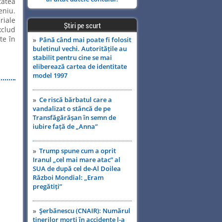
tatea
niu.
riale
Știri pe scurt
xclud
te în
»
Până când mai poate fi folosit
buletinul vechi. Autoritățile au
stabilit pentru cine se mai
eliberează cartea de identitate
model 1997
»
Ce riscă bărbatul care a
vandalizat o stâncă de pe
Transfăgărășan în semn de
iubire față de „Anna”
»
Trump spune cum a oprit
Iranul „cel mai mare atac” al
SUA de după cel de-Al Doilea
Război Mondial: „Eram
pregătiți”
»
Şerbănescu (CNAIR): Numărul
tinerilor morţi în accidente l-a