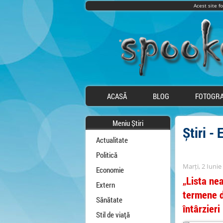
Acest site f
ACASĂ
BLOG
FOTOGRA
Meniu Știri
Știri -
Actualitate
Politică
Marți, 2 Iunie
Economie
„Lista ne
Extern
termene d
Sănătate
întârzieri
Stil de viață