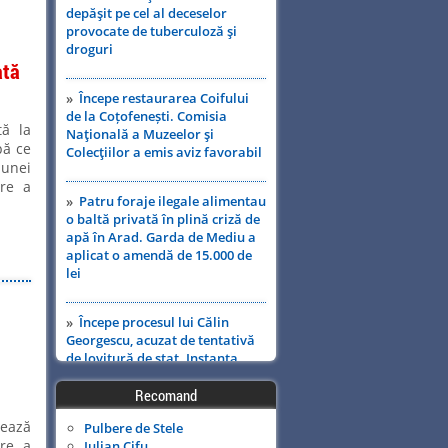
depăşit pe cel al deceselor
provocate de tuberculoză şi
droguri
ată
»
Începe restaurarea Coifului
de la Coțofenești. Comisia
tă la
Naţională a Muzeelor şi
pă ce
Colecţiilor a emis aviz favorabil
 unei
are a
»
Patru foraje ilegale alimentau
o baltă privată în plină criză de
apă în Arad. Garda de Mediu a
aplicat o amendă de 15.000 de
lei
»
Începe procesul lui Călin
Georgescu, acuzat de tentativă
de lovitură de stat. Instanța
supremă menține decizia CAB
Recomand
»
Senatul a aprobat acordul de
ează
Pulbere de Stele
împrumut cu BIRD. Banii vor fi
are a
Iulian Cifu