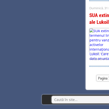
Duminică, 31
SUA extin
ale Lukoi
Postat la ora 
Pagina 