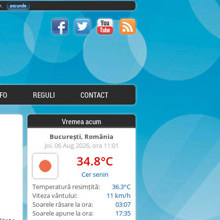
lor.
ascunde
NFO
REGULI
CONTACT
Vremea acum
București, România
Joi, 06 Aug 2026, ora 11:01
34.8°C
Cer senin
Temperatură resimțită:
36.3°C
Viteza vântului:
11 km/h
Soarele răsare la ora:
03:07
Soarele apune la ora:
17:35