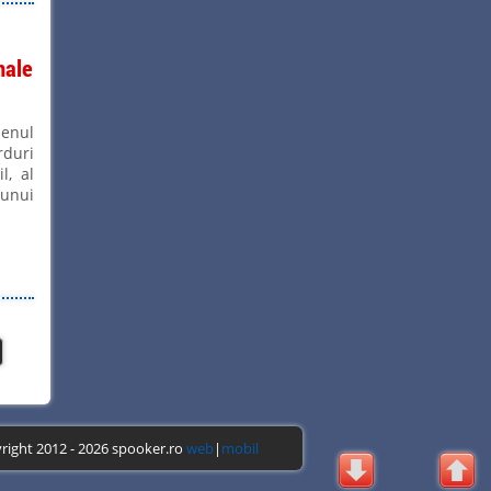
nale
menul
rduri
l, al
 unui
right 2012 - 2026 spooker.ro
web
|
mobil