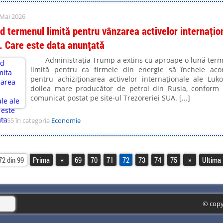
 Mai 2026
d termenul limită pentru vânzarea activelor internaţio
l. Care este data anunțată
Administraţia Trump a extins cu aproape o lună ter
limită pentru ca firmele din energie să încheie aco
pentru achiziţionarea activelor internaţionale ale Lukoi
doilea mare producător de petrol din Rusia, conform
comunicat postat pe site-ul Trezoreriei SUA. [...]
11:55 în categoria
Economie
72 din 99
Prima
«
69
70
71
72
73
74
75
»
Ultima
© copy