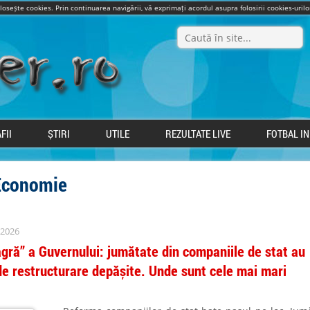
olosește cookies. Prin continuarea navigării, vă exprimați acordul asupra folosirii cookies-uri
FII
ȘTIRI
UTILE
REZULTATE LIVE
FOTBAL I
 Economie
 2026
agră” a Guvernului: jumătate din companiile de stat au
e restructurare depășite. Unde sunt cele mai mari