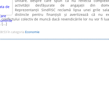
unitare, despre care spun că nu reflectă complexi
activității desfășurate de angajații din dome
Reprezentanții SindFISC reclamă lipsa unei grile sala
distincte pentru finanțiști și avertizează că nu e
conflictului colectiv de muncă dacă revendicările lor nu vor fi lua
[...]
08:53 în categoria
Economie