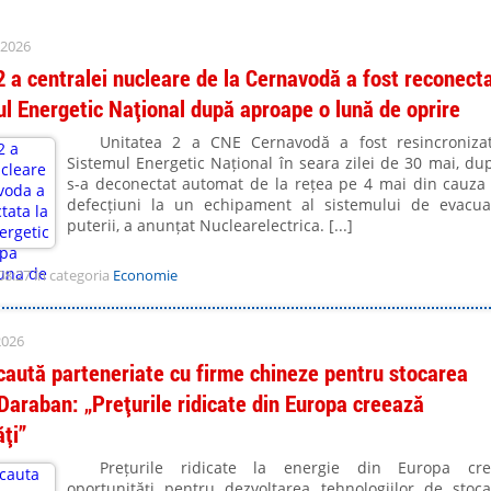
 2026
2 a centralei nucleare de la Cernavodă a fost reconect
ul Energetic Național după aproape o lună de oprire
Unitatea 2 a CNE Cernavodă a fost resincroniza
Sistemul Energetic Național în seara zilei de 30 mai, du
s-a deconectat automat de la rețea pe 4 mai din cauza
defecțiuni la un echipament al sistemului de evacu
puterii, a anunțat Nuclearelectrica. [...]
08:27 în categoria
Economie
2026
aută parteneriate cu firme chineze pentru stocarea
 Daraban: „Prețurile ridicate din Europa creează
ți”
Prețurile ridicate la energie din Europa cre
oportunități pentru dezvoltarea tehnologiilor de stoc