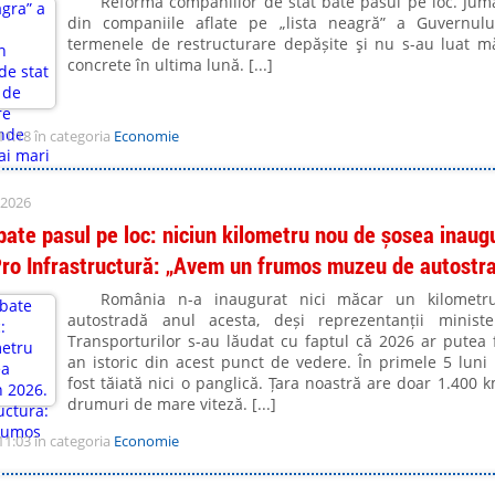
Reforma companiilor de stat bate pasul pe loc. Jum
din companiile aflate pe „lista neagră” a Guvernul
termenele de restructurare depășite şi nu s-au luat m
concrete în ultima lună. [...]
11:18 în categoria
Economie
 2026
ate pasul pe loc: niciun kilometru nou de șosea inaug
Pro Infrastructură: „Avem un frumos muzeu de autostr
România n-a inaugurat nici măcar un kilometr
autostradă anul acesta, deși reprezentanții ministe
Transporturilor s-au lăudat cu faptul că 2026 ar putea 
an istoric din acest punct de vedere. În primele 5 luni
fost tăiată nici o panglică. Țara noastră are doar 1.400 
drumuri de mare viteză. [...]
11:03 în categoria
Economie