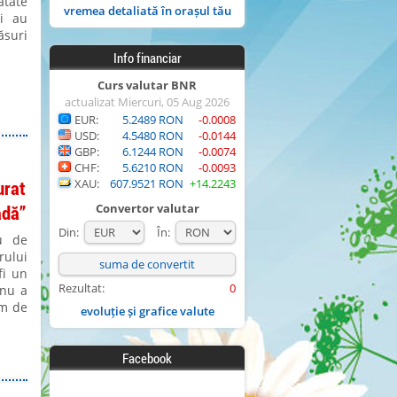
ătate
vremea detaliată în orașul tău
ui au
ăsuri
Info financiar
Curs valutar BNR
actualizat Miercuri, 05 Aug 2026
EUR:
5.2489 RON
-0.0008
USD:
4.5480 RON
-0.0144
GBP:
6.1244 RON
-0.0074
CHF:
5.6210 RON
-0.0093
urat
XAU:
607.9521 RON
+14.2243
adă”
Convertor valutar
Din:
În:
u de
rului
fi un
Rezultat:
0
 nu a
km de
evoluție și grafice valute
Facebook