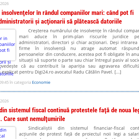
 2026
 insolvențelor în rândul companiilor mari: când pot fi
dministratorii și acționarii să plătească datoriile
Creșterea numărului de insolvențe în rândul compan
mari aduce în prim-plan riscurile juridice pe
administratori, directori și chiar acționari. Deși intrarea
firme în insolvență nu atrage automat răspund
persoanelor din conducere, acestea pot fi obligate în an
situații să suporte o parte sau chiar întregul pasiv al socie
vedește că au contribuit la apariția sau agravarea dificultă
a explicat pentru Digi24.ro avocatul Radu Cătălin Pavel. [...]
09:45 în categoria
Economie
 2026
 din sistemul fiscal continuă protestele față de noua le
i. Care sunt nemulțumirile
Sindicaliștii din sistemul financiar-fiscal con
acțiunile de protest față de proiectul noii legi a salari