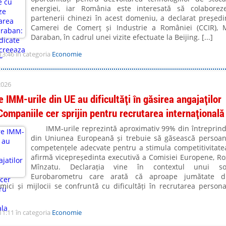
energiei, iar România este interesată să colabore
partenerii chinezi în acest domeniu, a declarat președi
Camerei de Comerț și Industrie a României (CCIR), 
Daraban, în cadrul unei vizite efectuate la Beijing. [...]
13:46 în categoria
Economie
2026
 IMM-urile din UE au dificultăți în găsirea angajaților
 Companiile cer sprijin pentru recrutarea internațională
IMM-urile reprezintă aproximativ 99% din întreprind
din Uniunea Europeană și trebuie să găsească persoa
competențele adecvate pentru a stimula competitivitate
afirmă vicepreședinta executivă a Comisiei Europene, R
Mînzatu. Declarația vine în contextul unui so
Eurobarometru care arată că aproape jumătate di
mici și mijlocii se confruntă cu dificultăți în recrutarea persona
]
11:11 în categoria
Economie