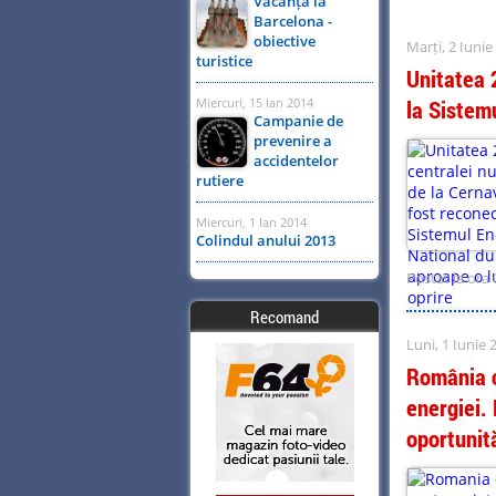
Vacanță la
Barcelona -
obiective
Marți, 2 Iunie
turistice
Unitatea 
Miercuri, 15 Ian 2014
la Sistem
Campanie de
prevenire a
accidentelor
rutiere
Miercuri, 1 Ian 2014
Colindul anului 2013
Postat la ora 
Recomand
Luni, 1 Iunie 
România c
energiei.
oportunită