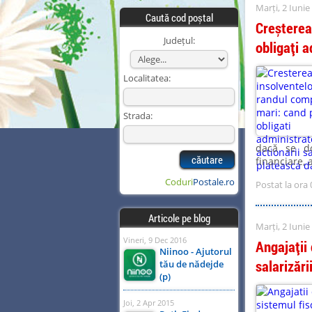
Marți, 2 Iunie
Caută cod poștal
Creșterea
Județul:
obligați a
Localitatea:
Strada:
dacă se do
financiare, 
Coduri
Postale.ro
Postat la ora 
Articole pe blog
Marți, 2 Iunie
Vineri, 9 Dec 2016
Angajații
Niinoo - Ajutorul
salarizări
tău de nădejde
(p)
Joi, 2 Apr 2015