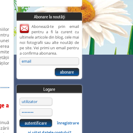
Abonare la noutăți
Abonează-te prin email
iilor
pentru a fi la curent cu
ntru
ultimele articole din blog, cele mai
 unei
noi fotografii sau alte noutăți de
erea
pe site. Vei primi un email pentru
umite
a confirma abonarea.
tății
ților
Logare
ge a
tinuă
înregistrare
zării
ai uitat datele contului?