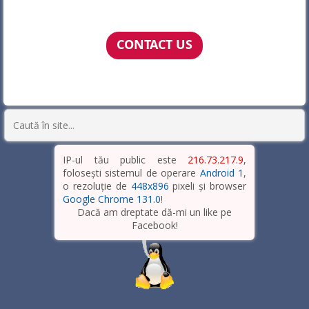
CONTACT US
IP-ul tău public este
216.73.217.9
,
folosești sistemul de operare
Android 1
,
o rezoluție de
448x896
pixeli și browser
Google Chrome 131.0
!
Dacă am dreptate dă-mi un like pe
Facebook!