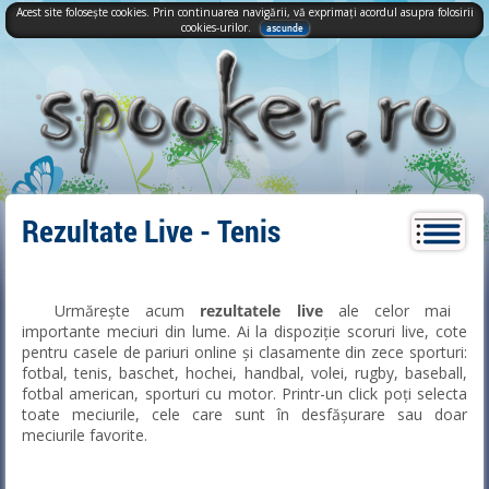
Acest site folosește cookies. Prin continuarea navigării, vă exprimați acordul asupra folosirii
cookies-urilor.
ascunde
Rezultate Live - Tenis
Urmărește acum
rezultatele live
ale celor mai
importante meciuri din lume. Ai la dispoziție scoruri live, cote
pentru casele de pariuri online și clasamente din zece sporturi:
fotbal, tenis, baschet, hochei, handbal, volei, rugby, baseball,
fotbal american, sporturi cu motor. Printr-un click poți selecta
toate meciurile, cele care sunt în desfășurare sau doar
meciurile favorite.