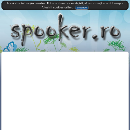
Acest site folosește cookies. Prin continuarea navigării, vă exprimați acordul asupra
folosirii cookies-urilor.
ascunde