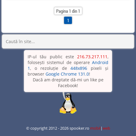
Pagina 1 din 1
1
IP-ul tău public este
216.73.217.111
,
folosești sistemul de operare
Android
1
, o rezoluție de
448x896
pixeli și
browser
Google Chrome 131.0
!
Dacă am dreptate dă-mi un like pe
Facebook!
© copyright 2012 - 2026 spooker.ro
mobil
|
web