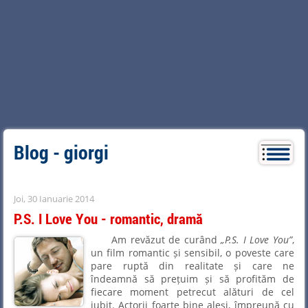
Blog - giorgi
Joi, 30 Ianuarie 2014
P.S. I Love You - romantic, dramă
Am revăzut de curând
P.S. I Love You
,
un film romantic și sensibil, o poveste care
pare ruptă din realitate și care ne
îndeamnă să prețuim și să profităm de
fiecare moment petrecut alături de cel
iubit. Actorii foarte bine aleși, împreună cu