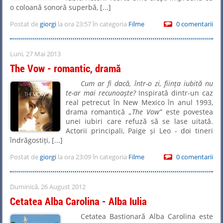
o coloană sonoră superbă, [...]
Postat de
giorgi
la ora 23:57 în categoria
Filme
0 comentarii
Luni, 27 Mai 2013
The Vow - romantic, dramă
Cum ar fi dacă, într-o zi, ființa iubită nu
te-ar mai recunoaște?
Inspirată dintr-un caz
real petrecut în New Mexico în anul 1993,
drama romantică
The Vow
este povestea
unei iubiri care refuză să se lase uitată.
Actorii principali, Paige și Leo - doi tineri
îndrăgostiți, [...]
Postat de
giorgi
la ora 23:09 în categoria
Filme
0 comentarii
Duminică, 26 August 2012
Cetatea Alba Carolina - Alba Iulia
Cetatea Bastionară Alba Carolina este