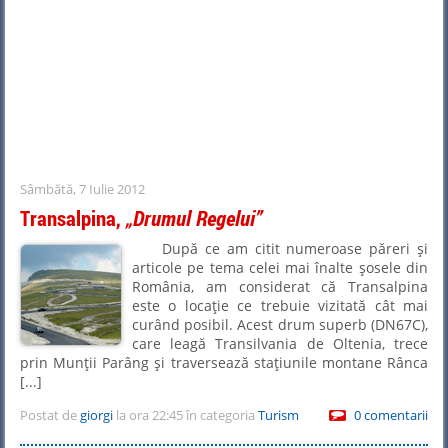
Sâmbătă, 7 Iulie 2012
Transalpina,
Drumul Regelui
După ce am citit numeroase păreri şi
articole pe tema celei mai înalte şosele din
România, am considerat că Transalpina
este o locaţie ce trebuie vizitată cât mai
curând posibil. Acest drum superb (DN67C),
care leagă Transilvania de Oltenia, trece
prin Munţii Parâng şi traversează staţiunile montane Rânca
[...]
Postat de
giorgi
la ora 22:45 în categoria
Turism
0 comentarii