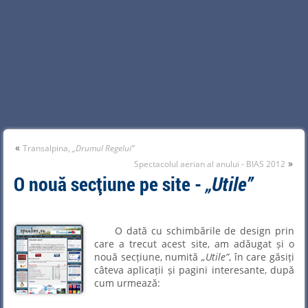
«
Transalpina,
Drumul Regelui
»
Spectacolul aerian al anului - BIAS 2012
O nouă secțiune pe site -
Utile
O dată cu schimbările de design prin
care a trecut acest site, am adăugat și o
nouă secțiune, numită
Utile
, în care găsiți
câteva aplicații și pagini interesante, după
cum urmează: