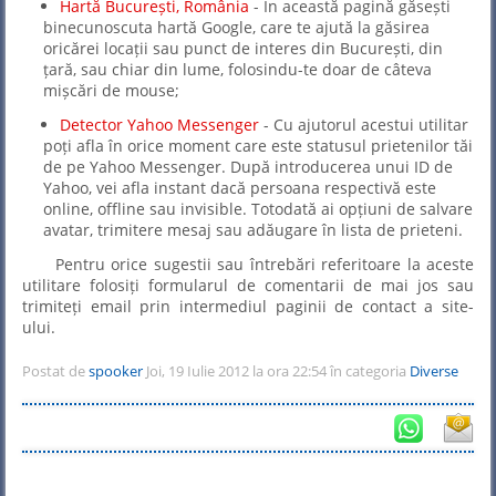
Hartă București, România
- În această pagină găsești
binecunoscuta hartă Google, care te ajută la găsirea
oricărei locații sau punct de interes din București, din
țară, sau chiar din lume, folosindu-te doar de câteva
mișcări de mouse;
Detector Yahoo Messenger
- Cu ajutorul acestui utilitar
poți afla în orice moment care este statusul prietenilor tăi
de pe Yahoo Messenger. După introducerea unui ID de
Yahoo, vei afla instant dacă persoana respectivă este
online, offline sau invisible. Totodată ai opțiuni de salvare
avatar, trimitere mesaj sau adăugare în lista de prieteni.
Pentru orice sugestii sau întrebări referitoare la aceste
utilitare folosiți formularul de comentarii de mai jos sau
trimiteți email prin intermediul paginii de contact a site-
ului.
Postat de
spooker
Joi, 19 Iulie 2012 la ora 22:54 în categoria
Diverse