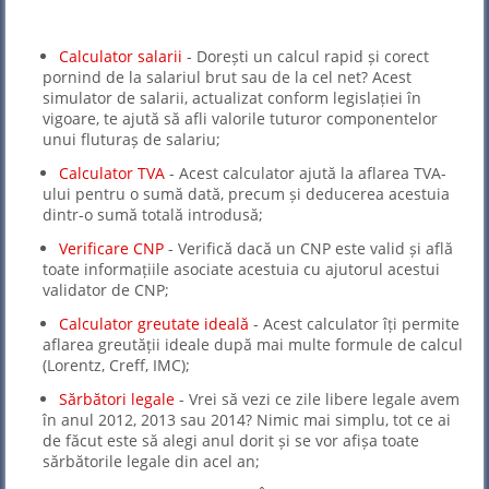
Calculator salarii
- Dorești un calcul rapid și corect
pornind de la salariul brut sau de la cel net? Acest
simulator de salarii, actualizat conform legislației în
vigoare, te ajută să afli valorile tuturor componentelor
unui fluturaș de salariu;
Calculator TVA
- Acest calculator ajută la aflarea TVA-
ului pentru o sumă dată, precum și deducerea acestuia
dintr-o sumă totală introdusă;
Verificare CNP
- Verifică dacă un CNP este valid și află
toate informațiile asociate acestuia cu ajutorul acestui
validator de CNP;
Calculator greutate ideală
- Acest calculator îți permite
aflarea greutății ideale după mai multe formule de calcul
(Lorentz, Creff, IMC);
Sărbători legale
- Vrei să vezi ce zile libere legale avem
în anul 2012, 2013 sau 2014? Nimic mai simplu, tot ce ai
de făcut este să alegi anul dorit și se vor afișa toate
sărbătorile legale din acel an;